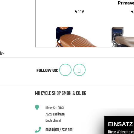
iv>
FOLLOW US:
MK CYCLE SHOP GMBH & CO. KG
Ulmer Str. 38/3
73728 Esslingen
Deutschland
EINSATZ
0049 (0)711 / 2739 500
Diese Webseite ve