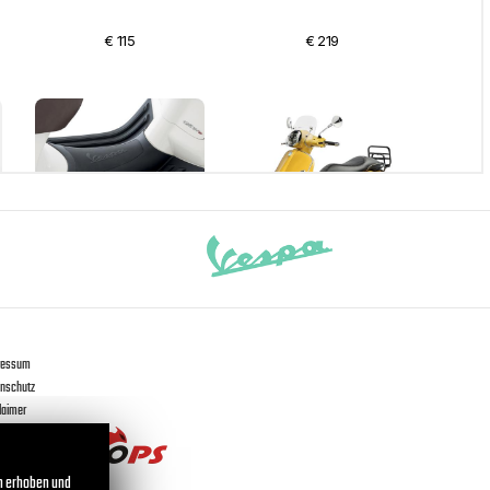
ressum
nschutz
laimer
n erhoben und